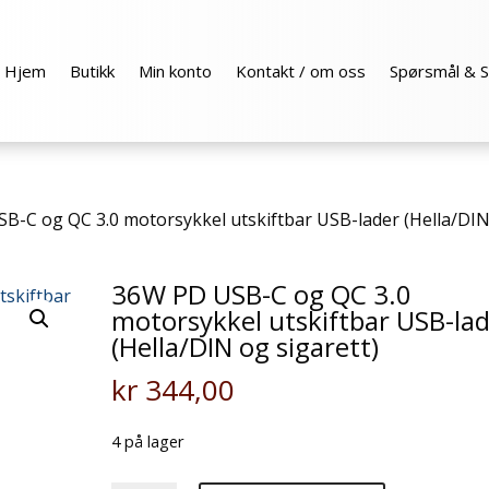
Hjem
Butikk
Min konto
Kontakt / om oss
Spørsmål & S
B-C og QC 3.0 motorsykkel utskiftbar USB-lader (Hella/DI
36W PD USB-C og QC 3.0
motorsykkel utskiftbar USB-la
(Hella/DIN og sigarett)
kr
344,00
4 på lager