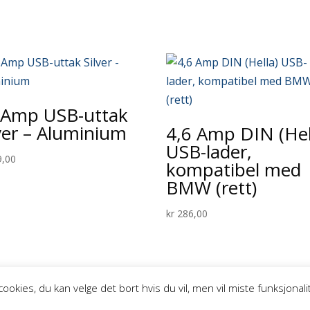
6Amp USB-uttak
ver – Aluminium
4,6 Amp DIN (Hel
USB-lader,
,00
kompatibel med
BMW (rett)
kr
286,00
okies, du kan velge det bort hvis du vil, men vil miste funksjonalit
a