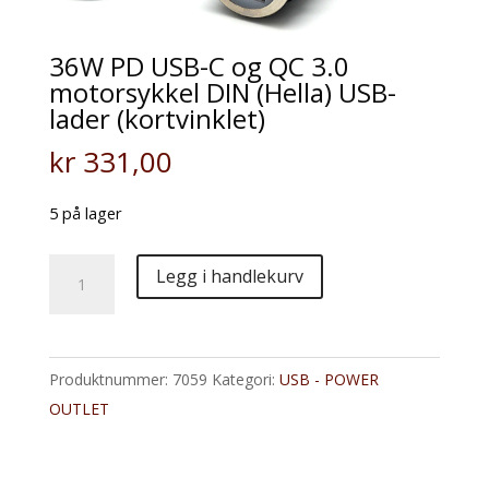
36W PD USB-C og QC 3.0
motorsykkel DIN (Hella) USB-
lader (kortvinklet)
kr
331,00
5 på lager
36W
Legg i handlekurv
PD
USB-
C
Produktnummer:
7059
Kategori:
USB - POWER
og
OUTLET
QC
3.0
motorsykkel