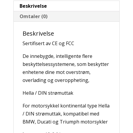
DIN
Beskrivelse
(Hella)
Omtaler (0)
USB-
lader
Beskrivelse
(kortvinklet)
Sertifisert av CE og FCC
antall
De innebygde, intelligente flere
beskyttelsessystemene, som beskytter
enhetene dine mot overstrøm,
overlading og overoppheting,
Hella / DIN strømuttak
For motorsykkel kontinental type Hella
/ DIN strømuttak, kompatibel med
BMW, Ducati og Triumph motorsykler