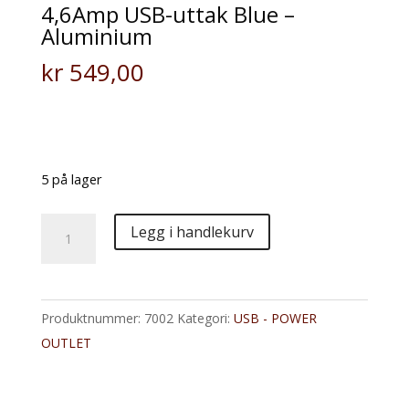
4,6Amp USB-uttak Blue –
Aluminium
kr
549,00
Solid universal høyhastighets USB lader
5 på lager
4,6Amp
Legg i handlekurv
USB-
uttak
Blue
Produktnummer:
7002
Kategori:
USB - POWER
-
OUTLET
Aluminium
antall