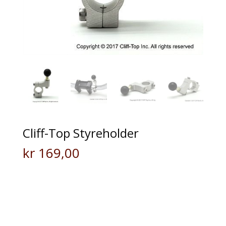
Cliff-Top Styreholder
kr
169,00
For 3/4 to 1 tommers styre
(se tileggsprodukter som trengs)
1 tommers kule