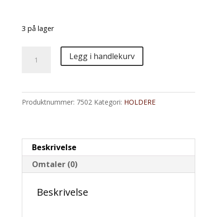
3 på lager
Cliff-
Legg i handlekurv
Top
Styreholder
antall
Produktnummer:
7502
Kategori:
HOLDERE
Beskrivelse
Omtaler (0)
Beskrivelse
For 3/4 to 1 tommers styre