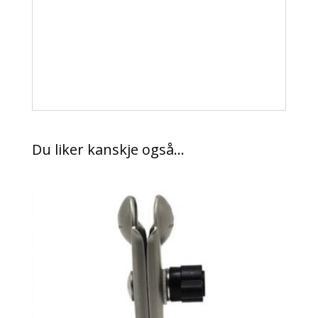
1 tommers kule
Solid konstruksjon med høy styrke
Du liker kanskje også…