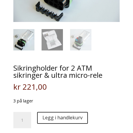
Sikringholder for 2 ATM
sikringer & ultra micro-rele
kr
221,00
3 på lager
Sikringholder
Legg i handlekurv
for
2