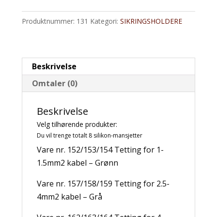
ATM
Produktnummer:
131
Kategori:
SIKRINGSHOLDERE
sikringer
&
ultra
micro-
Beskrivelse
rele
Omtaler (0)
antall
Beskrivelse
Velg tilhørende produkter:
Du vil trenge totalt 8 silikon-mansjetter
Vare nr. 152/153/154 Tetting for 1-
1.5mm2 kabel – Grønn
Vare nr. 157/158/159 Tetting for 2.5-
4mm2 kabel – Grå