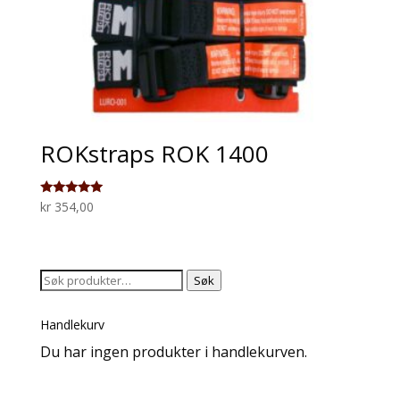
ROKstraps ROK 1400
Vurdert
kr
354,00
5.00
av 5
Søk
Søk
etter:
Handlekurv
Du har ingen produkter i handlekurven.