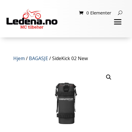
0 Elementer
Hjem
/
BAGASJE
/ SideKick 02 New