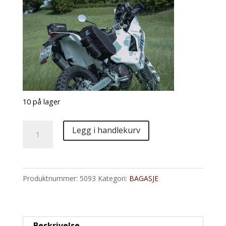
10 på lager
SideKick
Legg i handlekurv
02
New
antall
Produktnummer:
5093
Kategori:
BAGASJE
Beskrivelse