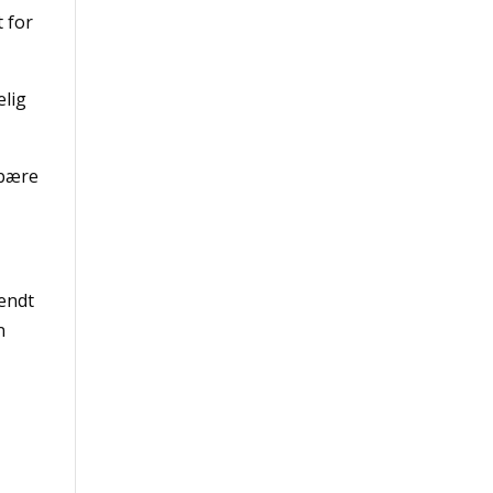
t for
elig
 bære
endt
n