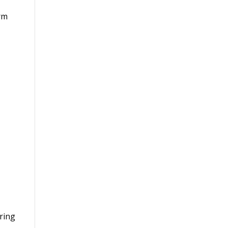
rm
ring