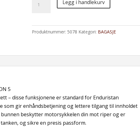
Legg i handlekurv
5.3
Tank
Bag
Produktnummer:
5078
Kategori:
BAGASJE
antall
ON 5
tett – disse funksjonene er standard for Enduristan
oe som gir enhåndsbetjening og lettere tilgang til innholdet
e bunnen beskytter motorsykkelen din mot riper og er
 tanken, og sikre en presis passform.