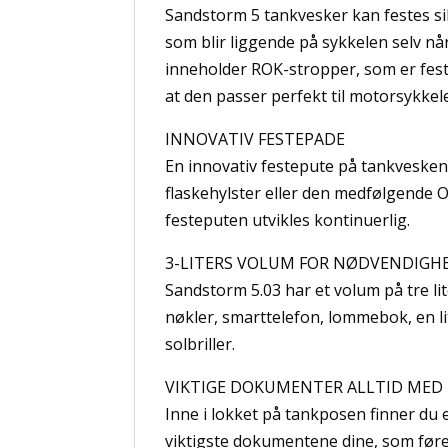
Sandstorm 5 tankvesker kan festes si
som blir liggende på sykkelen selv n
inneholder ROK-stropper, som er feste
at den passer perfekt til motorsykkele
INNOVATIV FESTEPADE
En innovativ festepute på tankvesken 
flaskehylster eller den medfølgende O
festeputen utvikles kontinuerlig.
3-LITERS VOLUM FOR NØDVENDIGH
Sandstorm 5.03 har et volum på tre lit
nøkler, smarttelefon, lommebok, en l
solbriller.
VIKTIGE DOKUMENTER ALLTID MED
Inne i lokket på tankposen finner du 
viktigste dokumentene dine, som fører