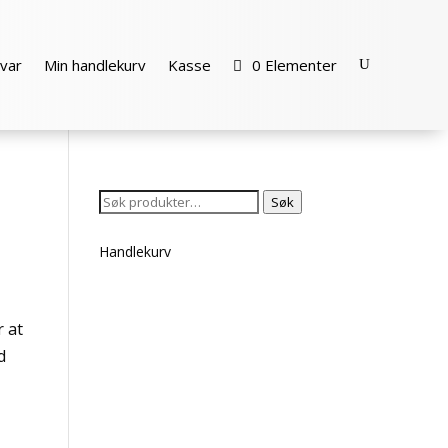
var
Min handlekurv
Kasse
0 Elementer
Søk
Søk
etter:
Handlekurv
r at
d