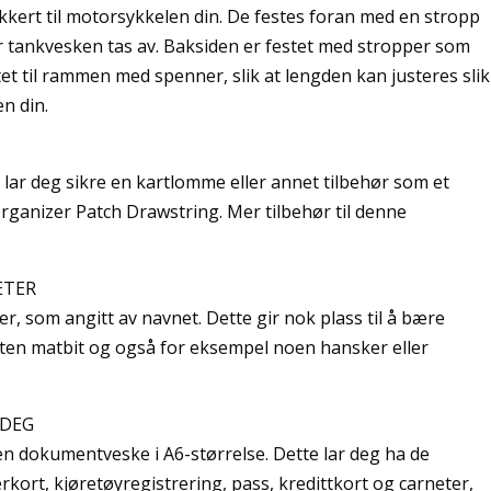
kkert til motorsykkelen din. De festes foran med en stropp
år tankvesken tas av. Baksiden er festet med stropper som
t til rammen med spenner, slik at lengden kan justeres slik
n din.
lar deg sikre en kartlomme eller annet tilbehør som et
rganizer Patch Drawstring. Mer tilbehør til denne
ETER
er, som angitt av navnet. Dette gir nok plass til å bære
iten matbit og også for eksempel noen hansker eller
 DEG
en dokumentveske i A6-størrelse. Dette lar deg ha de
kort, kjøretøyregistrering, pass, kredittkort og carneter,