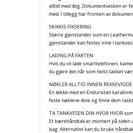
alltid med deg. Dokumentvesken er fes
med. I tillegg har fronten av dokume
SKIKKIS FIKSERING
Større gjenstander som en Leatherma
gjenstander kan festes inne i tankve
LADING PÅ FARTEN
Hvis du vil lade smarttelefonen, kam
du gjøre det når som helst takket væ
NØKLER ALLTID INNEN REKKEVIDDE
En løkke med en Enduristan karabinkr
feste nøklene dine og finne dem raskt
TA TANKVESEN DIN HVOR HVOR som 
Et bærehåndtak er montert på siden a
bag. Alternativt kan du bruke håndta