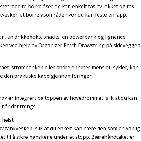
tet med to borrelåser og kan enkelt tas av lokket og tas
ntvesken et borrelåsområde hvor du kan feste en lapp.
n, en drikkeboks, snacks, en powerbank og lignende
sken ved hjelp av Organizer Patch Drawstring på sideveggen
eraet, strømbanken eller andre enheter mens du sykler, kan
re den praktiske kabelgjennomføringen.
ok er integrert på toppen av hovedrommet, slik at du kan
 når det trengs.
helst
v tankvesken, slik at du enkelt kan bære den som en vanlig
ket til å sikre hanskene under et stopp. Bærehåndtaket er