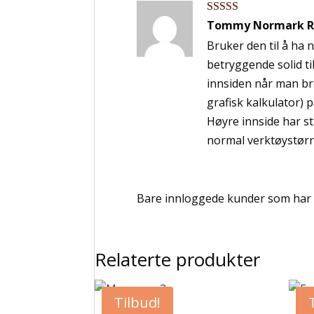
Vurdert
5
av
Tommy Normark R
5
Bruker den til å ha 
betryggende solid til
innsiden når man bre
grafisk kalkulator) 
Høyre innside har st
normal verktøystørr
Bare innloggede kunder som har k
Relaterte produkter
Tilbud!