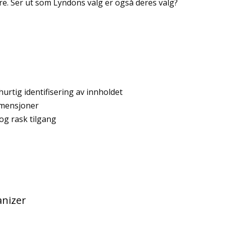
re. Ser ut som Lyndons valg er også deres valg?
urtig identifisering av innholdet
dimensjoner
 og rask tilgang
anizer