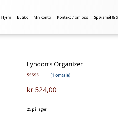
Hjem
Butikk
Min konto
Kontakt / om oss
Spørsmål & S
Lyndon’s Organizer
(
1
omtale)
Vurdert
1
5.00
av 5 basert
kr
524,00
på
kundevurderi
ng
25 på lager