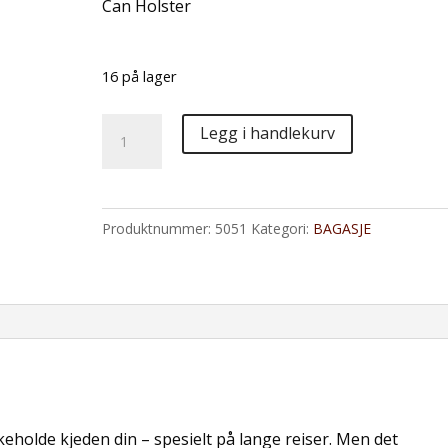
Can Holster
16 på lager
Can
Legg i handlekurv
Holster
-
Kjedesprayboksholder
Produktnummer:
5051
Kategori:
BAGASJE
antall
ikeholde kjeden din – spesielt på lange reiser. Men det