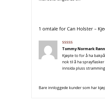
1 omtale for
Can Holster – Kj
Vurdert
5
av
Tommy Normark Rønn
5
Kjøpte to for å ha bakpå 
nok til å ha sprayflaske
innsida pluss stramming
Bare innloggede kunder som har kjøpt