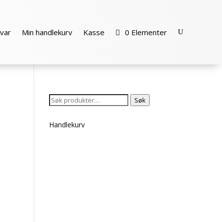
var
Min handlekurv
Kasse
0 Elementer
Søk
Søk
etter:
Handlekurv
nde
0.