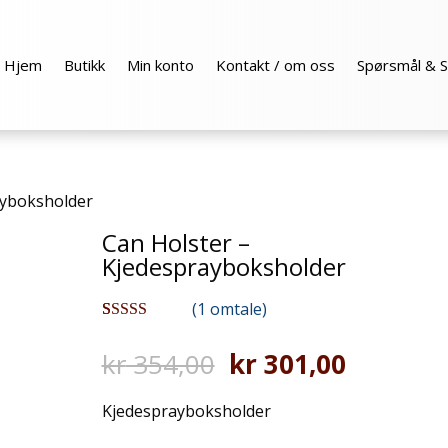
Hjem
Butikk
Min konto
Kontakt / om oss
Spørsmål & S
ayboksholder
Can Holster –
Kjedesprayboksholder
(
1
omtale)
Vurdert
1
5.00
av 5 basert
Opprinnelig
Nåvære
kr
354,00
kr
301,00
på
pris
pris
kundevurderi
ng
var:
er:
Kjedesprayboksholder
kr 354,00.
kr 301,0