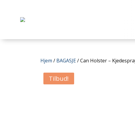
Hjem
/
BAGASJE
/ Can Holster – Kjedespr
Tilbud!