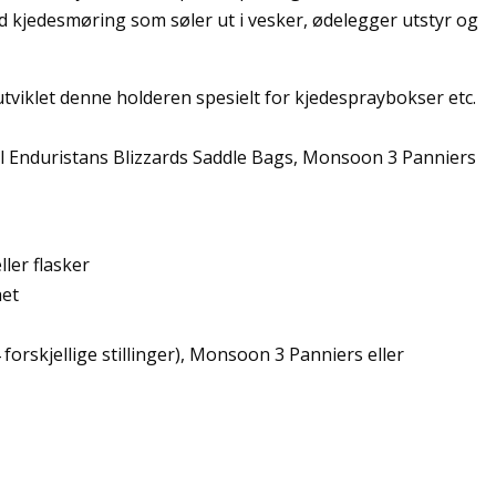
d kjedesmøring som søler ut i vesker, ødelegger utstyr og
utviklet denne holderen spesielt for kjedespraybokser etc.
til Enduristans Blizzards Saddle Bags, Monsoon 3 Panniers
ller flasker
het
4 forskjellige stillinger), Monsoon 3 Panniers eller