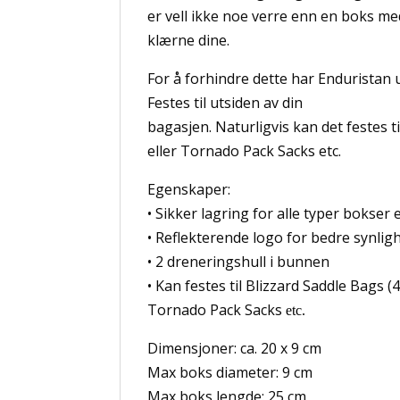
er vell ikke noe verre enn en boks me
klærne dine.
For å forhindre dette har Enduristan 
Festes til utsiden av din
bagasjen. Naturligvis kan det festes 
eller Tornado Pack Sacks etc.
Egenskaper:
• Sikker lagring for alle typer bokser e
• Reflekterende logo for bedre synlig
• 2 dreneringshull i bunnen
• Kan festes til Blizzard Saddle Bags (
Tornado Pack Sacks
etc.
Dimensjoner: ca. 20 x 9 cm
Max boks diameter: 9 cm
Max boks lengde: 25 cm