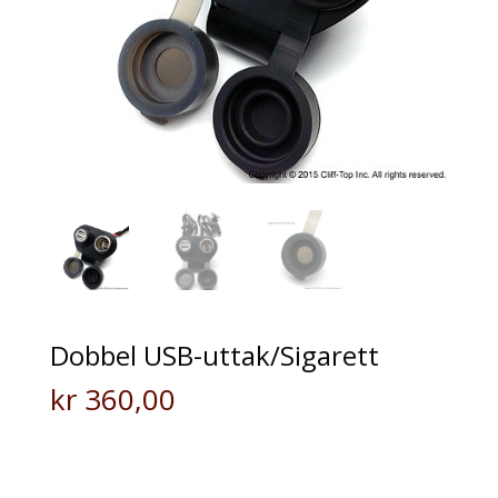
Dobbel USB-uttak/Sigarett
kr
360,00
Universal høyhastighets USB lader med magnetisk
hette og sigarett kontakt