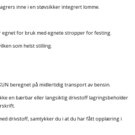
agrers inne i en støvsikker integrert lomme.
r egnet for bruk med egnete stropper for festing.
lken som helst stilling.
KUN beregnet på midlertidig transport av bensin.
ikke en bærbar eller langsiktig drivstoff lagringsbeholder
skrift.
med drivstoff, samtykker du i at du har fått opplæring i