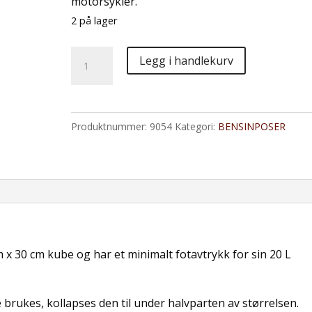
motorsykler.
2 på lager
Desert
Legg i handlekurv
Fox
Xtreme
20
Produktnummer:
9054
Kategori:
BENSINPOSER
liter
Fuel
Cell
-
Bensinpose
antall
x 30 cm kube og har et minimalt fotavtrykk for sin 20 L
e brukes, kollapses den til under halvparten av størrelsen.