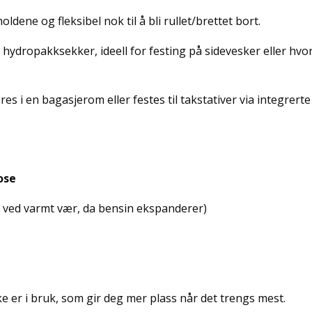
ldene og fleksibel nok til å bli rullet/brettet bort.
e hydropakksekker, ideell for festing på sidevesker eller hvo
gres i en bagasjerom eller festes til takstativer via integrerte
ose
ull ved varmt vær, da bensin ekspanderer)
e er i bruk, som gir deg mer plass når det trengs mest.