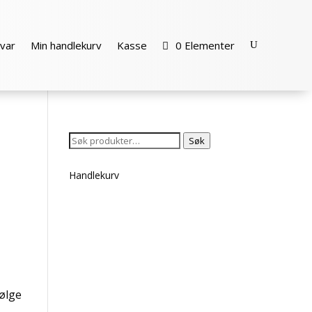
var
Min handlekurv
Kasse
0 Elementer
Søk
Søk
etter:
Handlekurv
følge