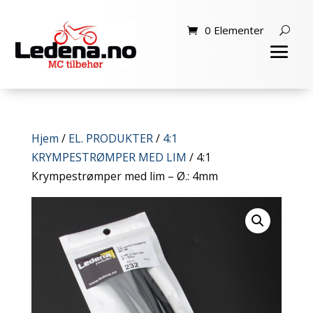
0 Elementer
Hjem
/
EL. PRODUKTER
/
4:1
KRYMPESTRØMPER MED LIM
/ 4:1
Krympestrømper med lim – Ø.: 4mm