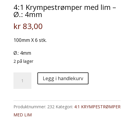
4:1 Krympestrømper med lim –
Ø.: 4mm
kr
83,00
100mm X 6 stk.
Ø.: 4mm
2 på lager
4:1
Legg i handlekurv
Krympestrømper
med
lim
Produktnummer:
232
Kategori:
4:1 KRYMPESTRØMPER
-
MED LIM
Ø.:
4mm
antall