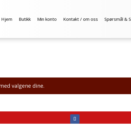
Hjem
Butikk
Min konto
Kontakt / om oss
Spørsmål & S
med valgene dine.
a