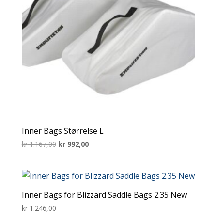
Inner Bags Størrelse L
Opprinnelig
Nåværende
kr
1.167,00
kr
992,00
pris
pris
var:
er:
kr 1.167,00.
kr 992,00.
Inner Bags for Blizzard Saddle Bags 2.35 New
kr
1.246,00