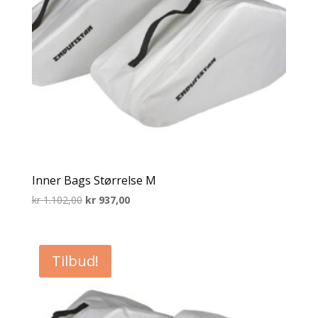
Inner Bags Størrelse M
Opprinnelig
Nåværende
kr
1.102,00
kr
937,00
pris
pris
var:
er:
kr 1.102,00.
kr 937,00.
Tilbud!