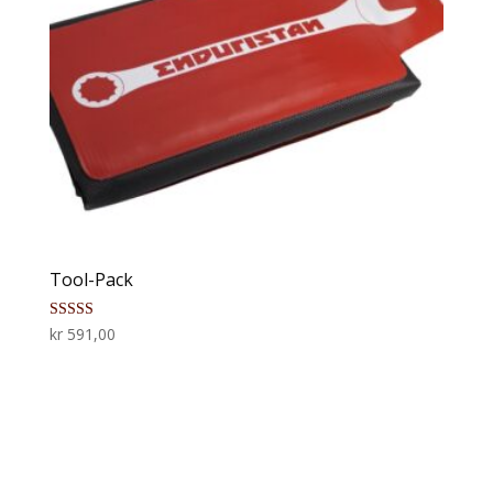
Tool-Pack
Vurdert
kr
591,00
4.40
av 5