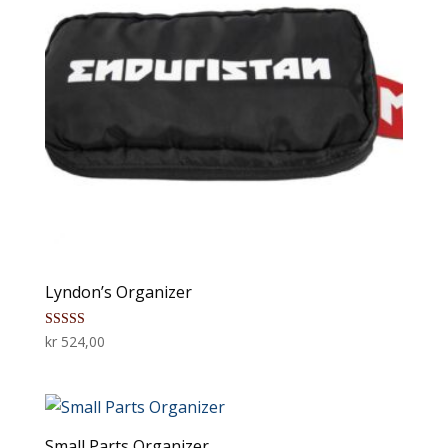
Lyndon’s Organizer
Vurdert
kr
524,00
5.00
av 5
Small Parts Organizer